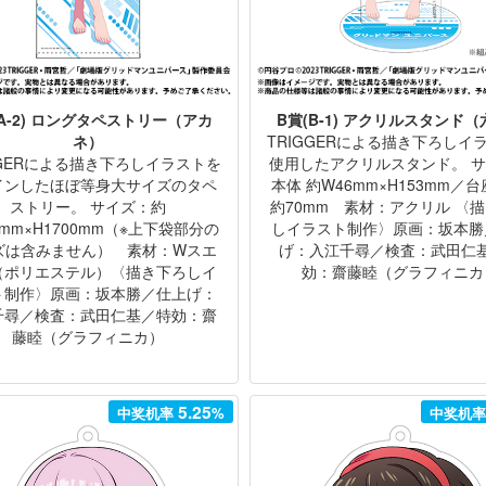
(A-2) ロングタペストリー（アカ
B賞(B-1) アクリルスタンド
ネ）
TRIGGERによる描き下ろしイ
GGERによる描き下ろしイラストを
使用したアクリルスタンド。 
インしたほぼ等身大サイズのタペ
本体 約W46mm×H153mm／台
ストリー。 サイズ：約
約70mm 素材：アクリル 〈
0mm×H1700mm（※上下袋部分の
しイラスト制作〉原画：坂本勝
ズは含みません） 素材：Wスエ
げ：入江千尋／検査：武田仁
（ポリエステル）〈描き下ろしイ
効：齋藤睦（グラフィニカ
ト制作〉原画：坂本勝／仕上げ：
千尋／検査：武田仁基／特効：齋
藤睦（グラフィニカ）
5.25
中奖机率
%
中奖机