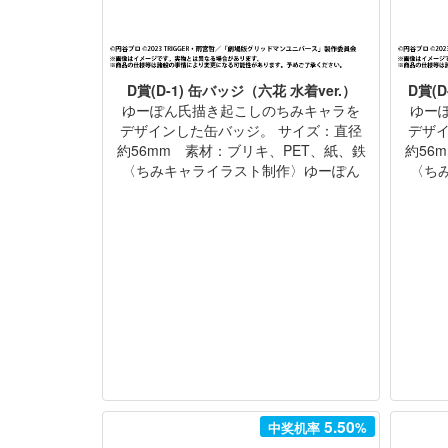
D賞(D-1) 缶バッジ（六花 水着ver.）
D賞(D
ゆーぽん氏描き起こしのちみキャラを
ゆー
デザインした缶バッジ。 サイズ：直径
デザ
約56mm 素材：ブリキ、PET、紙、鉄
約56
〈ちみキャライラスト制作〉ゆーぽん
〈ち
5.50
中奖机率
%