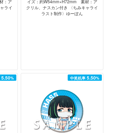
素材：ア
イズ：約W54mm×H72mm 素材：ア
キャライ
クリル、ナスカン付き 〈ちみキャライ
ラスト制作〉ゆーぽん
5.50
5.50
率
%
中奖机率
%