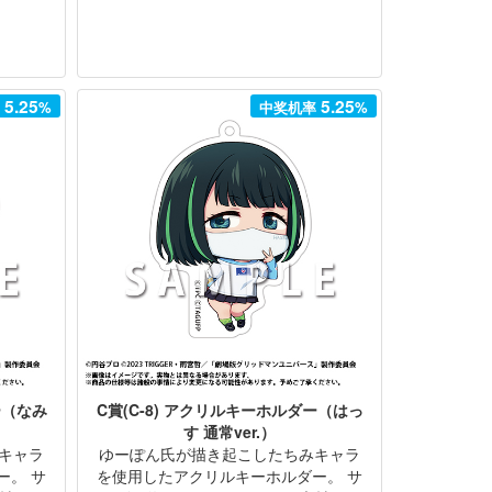
5.25
5.25
率
%
中奖机率
%
ー（なみ
C賞(C-8) アクリルキーホルダー（はっ
す 通常ver.）
キャラ
ゆーぽん氏が描き起こしたちみキャラ
ー。 サ
を使用したアクリルキーホルダー。 サ