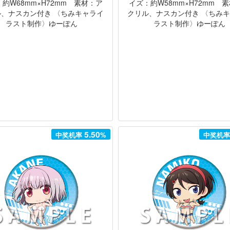
約W68mm×H72mm 素材：ア
イズ：約W58mm×H72mm 
ル、ナスカン付き 〈ちみキャライ
クリル、ナスカン付き 〈ちみ
ラスト制作〉ゆーぽん
ラスト制作〉ゆーぽん
5.50
中奖机率
%
中奖机