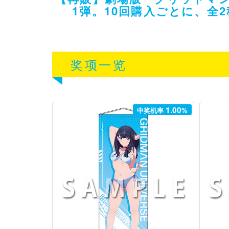
1弾。10回購入ごとに、全
奖项一览
1.00
中奖机率
%