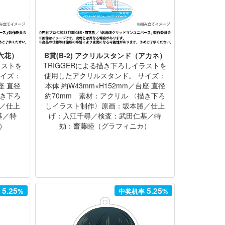
（六花）
B賞(B-2) アクリルスタンド（アカネ）
ラストを
TRIGGERによる描き下ろしイラストを
サイズ：
使用したアクリルスタンド。 サイズ：
座 直径
本体 約W43mm×H152mm／台座 直径
描き下ろ
約70mm 素材：アクリル 〈描き下ろ
／仕上
しイラスト制作〉原画：坂本勝／仕上
基／特
げ：入江千尋／検査：武田仁基／特
）
効：齋藤睦（グラフィニカ）
5.25
5.25
率
%
中奖机率
%