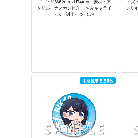
イズ：約W52mm×H74mm 素材：ア
イズ：
クリル、ナスカン付き 〈ちみキャライ
クリ
ラスト制作〉ゆーぽん
5.50
中奖机率
%