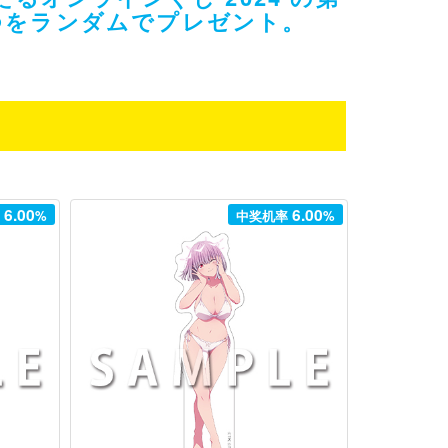
1つをランダムでプレゼント。
6.00
6.00
率
%
中奖机率
%