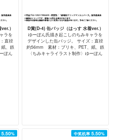
ver.）
D賞(D-4) 缶バッジ（はっす 水着ver.）
ャラを
ゆーぽん氏描き起こしのちみキャラを
ズ：直径
デザインした缶バッジ。 サイズ：直径
、紙、鉄
約56mm 素材：ブリキ、PET、紙、鉄
ーぽん
〈ちみキャライラスト制作〉ゆーぽん
5.50
5.50
率
%
中奖机率
%