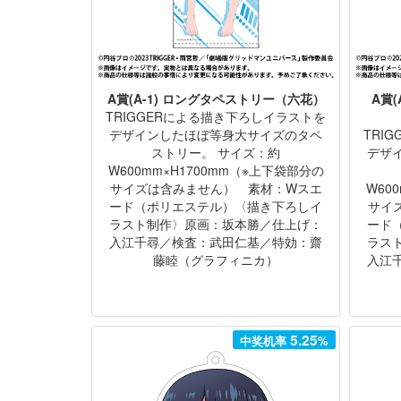
A賞(A-1) ロングタペストリー（六花）
A賞
TRIGGERによる描き下ろしイラストを
デザインしたほぼ等身大サイズのタペ
TRI
ストリー。 サイズ：約
デザ
W600mm×H1700mm（※上下袋部分の
サイズは含みません） 素材：Wスエ
W60
ード（ポリエステル）〈描き下ろしイ
サイ
ラスト制作〉原画：坂本勝／仕上げ：
ード
入江千尋／検査：武田仁基／特効：齋
ラス
藤睦（グラフィニカ）
入江
5.25
中奖机率
%