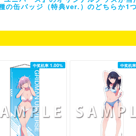
2種の缶バッジ（特典ver.）のどちらか
1.00
中奖机率
%
中奖机