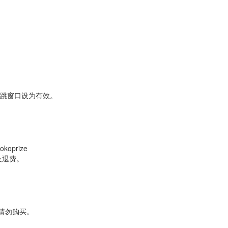
弹跳窗口设为有效。
prize
及退费。
户请勿购买。