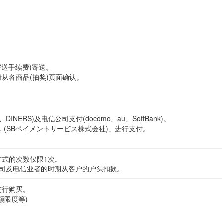
寄送手续费)寄送。
请从各商品(抽奖)页面确认。
DINERS)及电信公司支付(docomo、au、SoftBank)。
Corp. (SBペイメントサービス株式会社)」进行支付。
方式的次数仅限1次。
公司及电信业者的时期从客户的户头扣款。
进行购买。
额限度等)