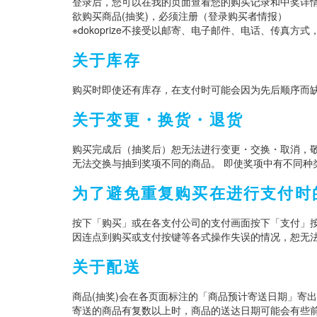
登录后，您可以在我的页面查看您的购买记录和中奖详
欲购买商品(抽奖)，必须注册（登录购买者情报）
※dokoprize不接受以邮寄、电子邮件、电话、传真方
关于库存
购买时即使还有库存，在支付时可能会因为先后顺序而
关于变更・换货・退货
购买完成后（抽奖后）恕无法进行变更・交换・取消，
无法交换与抽到奖项不同的商品。 即使奖项中有不同种
为了避免重复购买在进行支付时
按下「购买」或在各支付公司的支付画面按下「支付」
因连点到购买或支付按键等各式操作失误的情况，恕无法
关于配送
商品(抽奖)会在各页面标注的「商品预计寄送日期」寄出。作为一
寄送的商品有复数以上时，商品的送达日期可能会有些