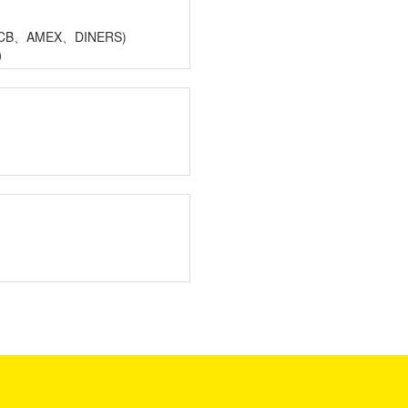
CB、AMEX、DINERS)
)