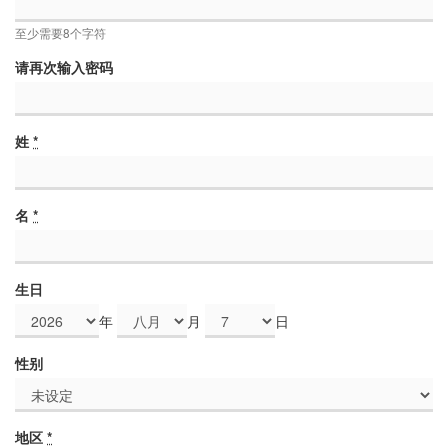
至少需要8个字符
请再次输入密码
姓
*
名
*
生日
年
月
日
性别
地区
*