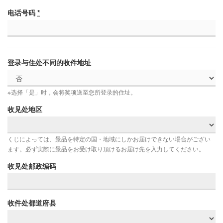
电话号码
*
登录与住处不同的收件地址
※选择「是」时，会将奖项送至您所登录的住址。
收见处地区
くじによっては、景品を特定の国・地域にしかお届けできない場合がござい
ます。必ず実際に景品をお受け取り頂けるお届け先を入力してください。
收见处邮政编码
收件处都道府县