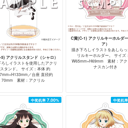
C賞(C-1) アクリルキーホルダ
ア）
描き下ろしイラストをあしらっ
リルキーホルダー。 サイズ
B-5) アクリルスタンド（シャロ）
W65mm×H69mm 素材：ア
下ろしイラストを使用したアクリ
ナスカン付き
スタンド。 サイズ：本体 約
7mm×H133mm／台座 直径約
70mm 素材：アクリル
7.00
中奖机率
%
中奖机