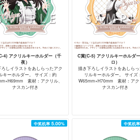
(C-4) アクリルキーホルダー（千
C賞(C-5) アクリルキーホルダ
夜）
ロ）
下ろしイラストをあしらったアク
描き下ろしイラストをあしらっ
ルキーホルダー。 サイズ：約
リルキーホルダー。 サイズ
mm×H69mm 素材：アクリル、
W65mm×H70mm 素材：ア
ナスカン付き
ナスカン付き
5.00
中奖机率
%
中奖机