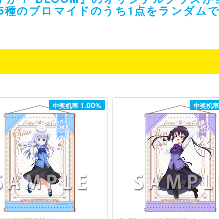
5種のブロマイドのうち1点をランダム
1.00
中奖机率
%
中奖机