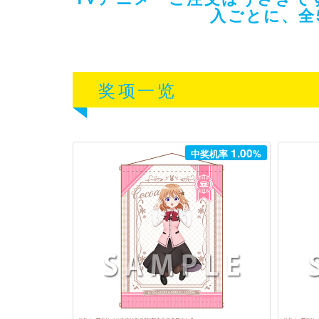
入ごとに、全
奖项一览
1.00
中奖机率
%