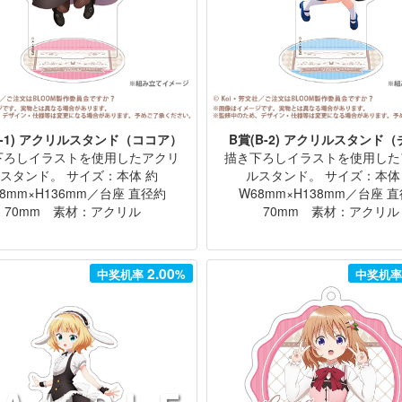
B-1) アクリルスタンド（ココア）
B賞(B-2) アクリルスタンド
下ろしイラストを使用したアクリ
描き下ろしイラストを使用した
スタンド。 サイズ：本体 約
ルスタンド。 サイズ：本体
8mm×H136mm／台座 直径約
W68mm×H138mm／台座 
70mm 素材：アクリル
70mm 素材：アクリル
2.00
中奖机率
%
中奖机