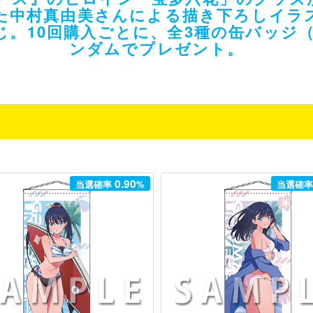
た中村真由美さんによる描き下ろしイラ
。10回購入ごとに、全3種の缶バッジ（特
ンダムでプレゼント。
0.90
当選確率
%
当選確