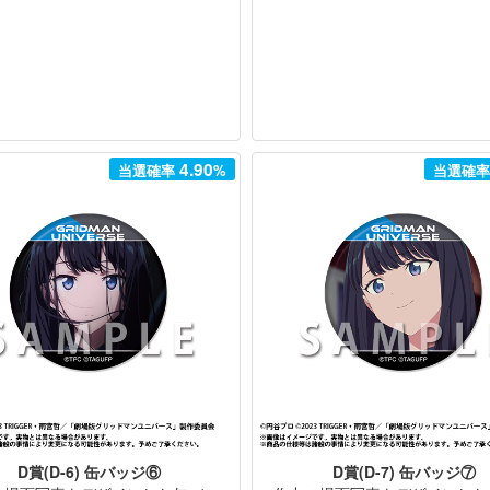
4.90
当選確率
%
当選確
D賞(D-6) 缶バッジ⑥
D賞(D-7) 缶バッジ⑦