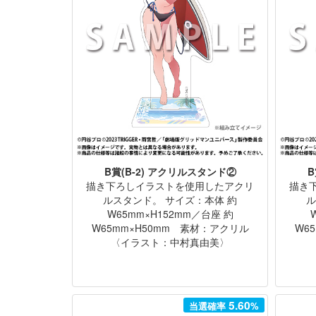
B賞(B-2) アクリルスタンド②
B
描き下ろしイラストを使用したアクリ
描き
ルスタンド。 サイズ：本体 約
ル
W65mm×H152mm／台座 約
W65mm×H50mm 素材：アクリル
W6
〈イラスト：中村真由美〉
5.60
当選確率
%