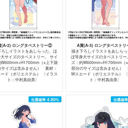
賞(A-2) ロングタペストリー②
A賞(A-3) ロングタペストリ
下ろしイラストをあしらった、ほ
描き下ろしイラストをあしらっ
身大サイズのタペストリー。 サイ
ぼ等身大サイズのタペストリー
W600mm×H1700mm（※上下袋
ズ：約W600mm×H1700mm（
のサイズは含みません） 素材：
部分のサイズは含みません） 
エード（ポリエステル） 〈イラス
Wスエード（ポリエステル） 
ト：中村真由美〉
ト：中村真由美〉
4.90
当選確率
%
当選確