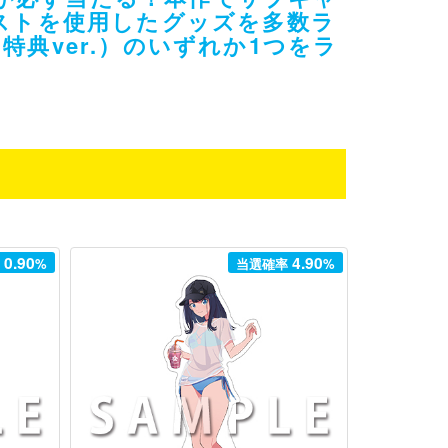
ストを使用したグッズを多数ラ
典ver.）のいずれか1つをラ
0.90
4.90
率
%
当選確率
%