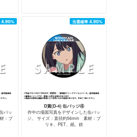
4.90
4.90
率
%
当選確率
%
D賞(D-4) 缶バッジ④
缶バッ
作中の場面写真をデザインした缶バッ
素材：ブ
ジ。 サイズ：直径約56mm 素材：ブ
リキ、PET、紙、鉄