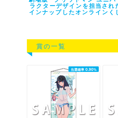
ラクターデザインを担当され
インナップしたオンラインくじ
賞の一覧
0.90
当選確率
%