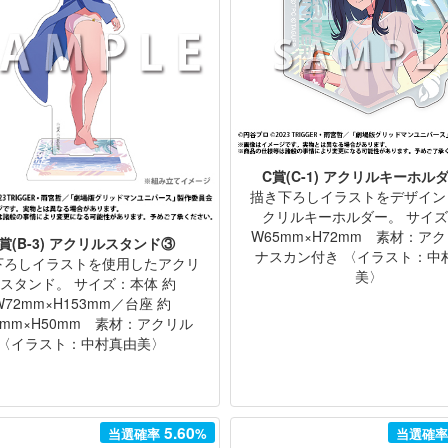
C賞(C-1) アクリルキーホル
描き下ろしイラストをデザイン
クリルキーホルダー。 サイ
W65mm×H72mm 素材：ア
賞(B-3) アクリルスタンド③
ナスカン付き 〈イラスト：中
下ろしイラストを使用したアクリ
美〉
スタンド。 サイズ：本体 約
W72mm×H153mm／台座 約
5mm×H50mm 素材：アクリル
〈イラスト：中村真由美〉
5.60
当選確率
%
当選確