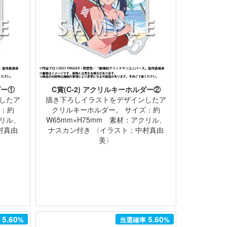
ダー①
C賞(C-2) アクリルキーホルダー②
したア
描き下ろしイラストをデザインしたア
ズ：約
クリルキーホルダー。 サイズ：約
クリル、
W65mm×H75mm 素材：アクリル、
村真由
ナスカン付き 〈イラスト：中村真由
美〉
5.60
5.60
率
%
当選確率
%