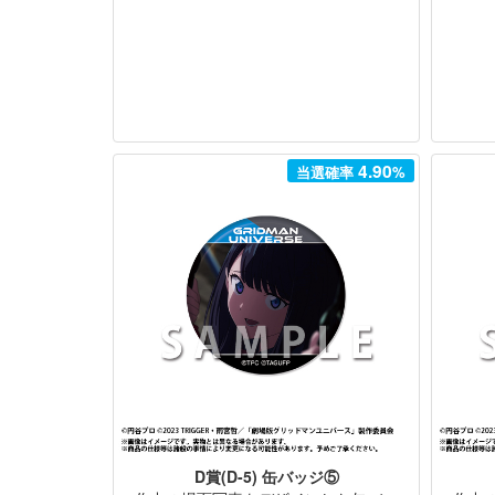
4.90
当選確率
%
D賞(D-5) 缶バッジ⑤