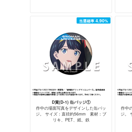
4.90
当選確率
%
D賞(D-1) 缶バッジ①
作中の場面写真をデザインした缶バッ
作中
ジ。 サイズ：直径約56mm 素材：ブ
ジ。 
リキ、PET、紙、鉄