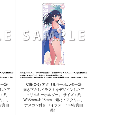
ダー⑤
C賞(C-6) アクリルキーホルダー⑥
したア
描き下ろしイラストをデザインしたア
ズ：約
クリルキーホルダー。 サイズ：約
クリル、
W35mm×H95mm 素材：アクリル、
村真由
ナスカン付き 〈イラスト：中村真由
美〉