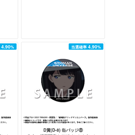
4.90
4.90
率
%
当選確率
%
D賞(D-8) 缶バッジ⑧