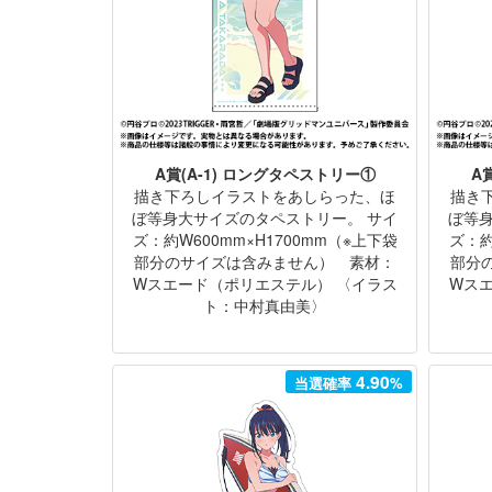
A賞(A-1) ロングタペストリー①
A
描き下ろしイラストをあしらった、ほ
描き
ぼ等身大サイズのタペストリー。 サイ
ぼ等
ズ：約W600mm×H1700mm（※上下袋
ズ：約
部分のサイズは含みません） 素材：
部分
Wスエード（ポリエステル） 〈イラス
Wス
ト：中村真由美〉
4.90
当選確率
%