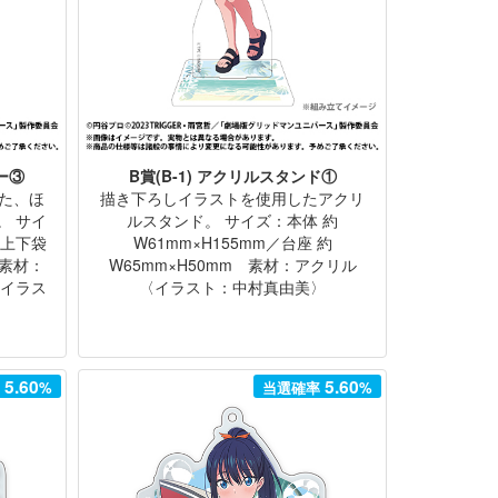
ー③
B賞(B-1) アクリルスタンド①
た、ほ
描き下ろしイラストを使用したアクリ
。 サイ
ルスタンド。 サイズ：本体 約
※上下袋
W61mm×H155mm／台座 約
素材：
W65mm×H50mm 素材：アクリル
〈イラス
〈イラスト：中村真由美〉
5.60
5.60
率
%
当選確率
%