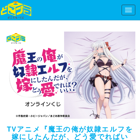
Toggl
navig
TVアニメ『魔王の俺が奴隷エルフを
嫁にしたんだが、どう愛でればい